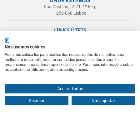
Rua Castilho, nº 71, 1º Esq.
1250-068 Lisboa
LINKS ÚTEIS
Pacientes Internacionais ou fora de Lisboa
Blog
Nós usamos cookies
Política de Privacidade
Podemos colocá-los para análise dos nossos dados de visitantes, para
melhorar o nosso site, mostrar conteúdos personalizados e para lhe
Livro de Reclamações
proporcionar uma óptima experiência no site. Para mais informações sobre
os cookies que utilizamos, abra as configurações.
Aceitar todos
Recusar
Não, ajustar
© 2026, Instituto da Próstata - Todos os direitos
reservados. Registo ERS - E115932 | Licença de