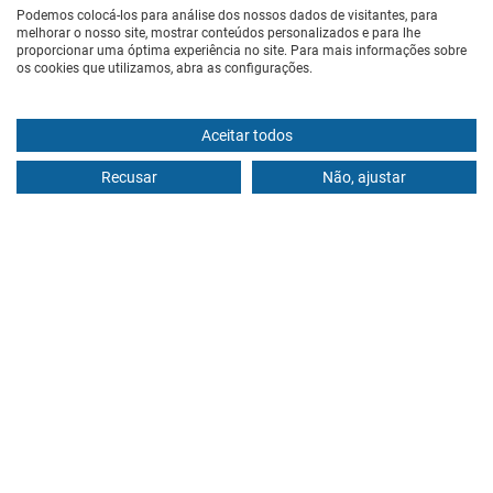
Podemos colocá-los para análise dos nossos dados de visitantes, para
CONTACTOS
melhorar o nosso site, mostrar conteúdos personalizados e para lhe
proporcionar uma óptima experiência no site. Para mais informações sobre
(+351) 21 386 4114
os cookies que utilizamos, abra as configurações.
(Chamada para a rede fixa nacional)
geral@institutodaprostata.com
Aceitar todos
ONDE ESTAMOS
Recusar
Não, ajustar
Rua Castilho, nº 71, 1º Esq.
1250-068 Lisboa
LINKS ÚTEIS
Pacientes Internacionais ou fora de Lisboa
Blog
Política de Privacidade
Livro de Reclamações