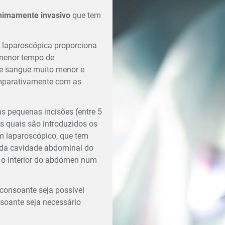
nimamente invasivo
que tem
a laparoscópica proporciona
menor tempo de
de sangue muito menor e
omparativamente com as
as pequenas incisões (entre 5
 quais são introduzidos os
m laparoscópico, que tem
 da cavidade abdominal do
o o interior do abdómen num
 consoante seja possível
soante seja necessário