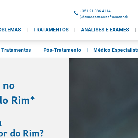
+351 21 386 4114
(Chamada para a rede fixa nacional)
OBLEMAS
TRATAMENTOS
ANÁLISES E EXAMES
Tratamentos
Pós-Tratamento
Médico Especialist
 no
do Rim*
a
or do Rim?