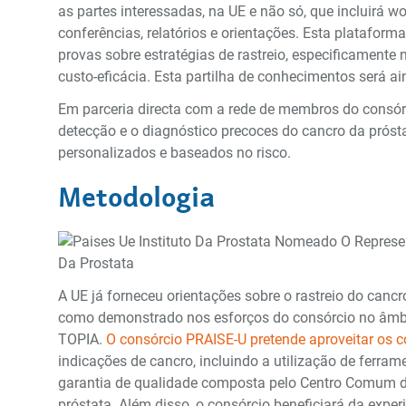
as partes interessadas, na UE e não só, que incluirá 
conferências, relatórios e orientações. Esta platafo
provas sobre estratégias de rastreio, especificamente n
custo-eficácia. Esta partilha de conhecimentos será ai
Em parceria directa com a rede de membros do consórc
detecção e o diagnóstico precoces do cancro da próst
personalizados e baseados no risco.
Metodologia
A UE já forneceu orientações sobre o rastreio do cancro
como demonstrado nos esforços do consórcio no âmbi
TOPIA.
O consórcio PRAISE-U pretende aproveitar os 
indicações de cancro, incluindo a utilização de ferr
garantia de qualidade composta pelo Centro Comum de 
próstata. Além disso, o consórcio beneficiará da expe