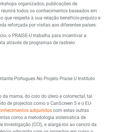
workshops organizados, publicações de
rma reunirá todos os conhecimentos baseados em
o que respeita à sua relação benefício-prejuízo e
nda reforçada por visitas aos diferentes países.
io, o PRAISE-U trabalha para incentivar a
ata através de programas de rastreio
 da mama, do colo do útero e colorrectal, tal
to de projectos como o CanScreen 5 e o EU-
conhecimentos adquiridos
com estas outras
amentas como a metodologia sistemática de
Investigação (CCI), e alargá-los ao cancro da
riência adquirida com os projectos em curso a