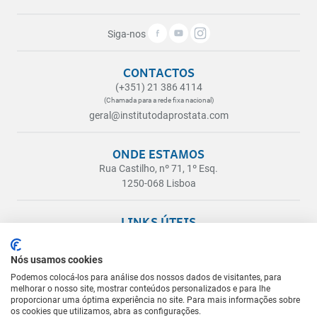
Siga-nos
CONTACTOS
(+351) 21 386 4114
(Chamada para a rede fixa nacional)
geral@institutodaprostata.com
ONDE ESTAMOS
Rua Castilho, nº 71, 1º Esq.
1250-068 Lisboa
LINKS ÚTEIS
Pacientes Internacionais ou fora de Lisboa
Blog
Nós usamos cookies
Política de Privacidade
Podemos colocá-los para análise dos nossos dados de visitantes, para
melhorar o nosso site, mostrar conteúdos personalizados e para lhe
Livro de Reclamações
proporcionar uma óptima experiência no site. Para mais informações sobre
os cookies que utilizamos, abra as configurações.