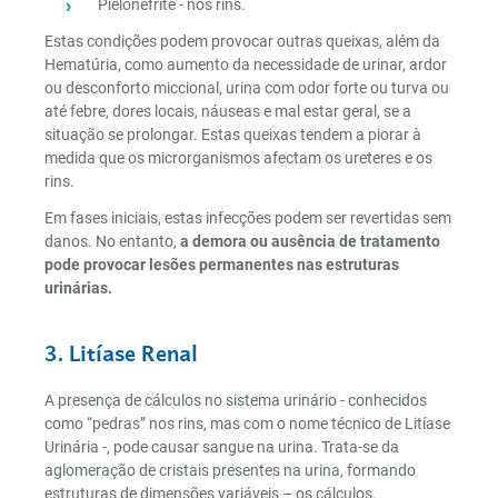
Pielonefrite - nos rins.
Estas condições podem provocar outras queixas, além da
Hematúria, como aumento da necessidade de urinar, ardor
ou desconforto miccional, urina com odor forte ou turva ou
até febre, dores locais, náuseas e mal estar geral, se a
situação se prolongar. Estas queixas tendem a piorar à
medida que os microrganismos afectam os ureteres e os
rins.
Em fases iniciais, estas infecções podem ser revertidas sem
danos. No entanto,
a demora ou ausência de tratamento
pode provocar lesões permanentes nas estruturas
urinárias.
3. Litíase Renal
A presença de cálculos no sistema urinário - conhecidos
como “pedras” nos rins, mas com o nome técnico de Litíase
Urinária -, pode causar sangue na urina. Trata-se da
aglomeração de cristais presentes na urina, formando
estruturas de dimensões variáveis – os cálculos.