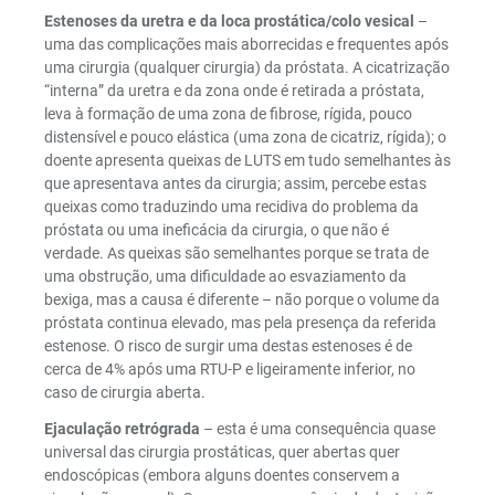
Estenoses da uretra e da loca prostática/colo vesical
–
uma das complicações mais aborrecidas e frequentes após
uma cirurgia (qualquer cirurgia) da próstata. A cicatrização
“interna” da uretra e da zona onde é retirada a próstata,
leva à formação de uma zona de fibrose, rígida, pouco
distensível e pouco elástica (uma zona de cicatriz, rígida); o
doente apresenta queixas de LUTS em tudo semelhantes às
que apresentava antes da cirurgia; assim, percebe estas
queixas como traduzindo uma recidiva do problema da
próstata ou uma ineficácia da cirurgia, o que não é
verdade. As queixas são semelhantes porque se trata de
uma obstrução, uma dificuldade ao esvaziamento da
bexiga, mas a causa é diferente – não porque o volume da
próstata continua elevado, mas pela presença da referida
estenose. O risco de surgir uma destas estenoses é de
cerca de 4% após uma RTU-P e ligeiramente inferior, no
caso de cirurgia aberta.
Ejaculação retrógrada
– esta é uma consequência quase
universal das cirurgia prostáticas, quer abertas quer
endoscópicas (embora alguns doentes conservem a