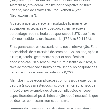
(“urgência”) para urinar ou a incontinência associada .
Além disso, provocam uma melhoria objectiva no fluxo
urinário, medido através da urofluxometria (ver
“Urofluxometria”).
A cirurgia aberta parece ter resultados ligeiramente
superiores às técnicas endoscópicas, em relação à
percentagem de melhoria das queixas de LUTS e ao fluxo
máximo medido na urofluxometria (175% vs 80-115%).
Em alguns casos é necessária uma nova intervenção. Esta
necessidade de reintervir é de cerca de 1-2% ao ano, após a
cirurgia, sendo ligeiramente superior nas técnicas
endoscópicas. Não sendo uma cirurgia isenta de riscos, a
taxa de mortalidade é muito baixa, sendo, no conjunto das
várias técnicas e cirurgias, inferior a 0,25%.
Além dos riscos e complicações comuns a qualquer outra
cirurgia (riscos anestésicos, risco de hemorragia, risco de
infecção, por exemplo), existem complicações e riscos
específicos deste tipo de intervenção, que é necessário que
os doentes conheçam, nomeadamente:
Hemorragia
– apenas 2-5% dos doentes submetidos a