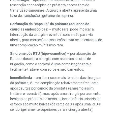
ressecção endoscópica da próstata necessitam de
transfusão sanguínea. A cirurgia aberta apresenta uma
taxa de transfusão ligeiramente superior.
Perfuração da “cápsula” da próstata (aquando de
cirurgias endoscópicas)
– muito rara; pode implicar a
interrupção da cirurgia e eventual conversão para via
aberta, para correcção dessa lesão; trata-se no entanto, de
uma complicação muitíssimo rara.
Síndrome pós RTU (hipo-osmótico)
– por absorção de
líquidos durante a cirurgia; com os novos solutos de
irrigação, como o sorbitol, é uma complicação rara e
facilmente tratável com soros e medicamentos;
Incontinência
– um dos riscos mais temidos das cirurgias
da próstata; é uma complicação relativamente frequente
após cirurgia por cancro da próstata (e mesmo assim
tratável e reversível), mas, após uma cirurgia por aumento
benigno da próstata, as taxas de incontinência urinária de
esforço são muito baixas (de cerca de 3% após uma RTU-P,
sendo ligeiramente superiores para a cirurgia aberta)