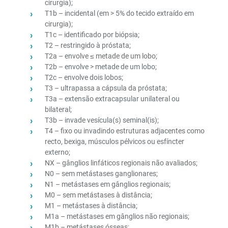
cirurgia);
T1b – incidental (em > 5% do tecido extraído em
cirurgia);
T1c – identificado por biópsia;
T2 – restringido à próstata;
T2a – envolve ≤ metade de um lobo;
T2b – envolve > metade de um lobo;
T2c – envolve dois lobos;
T3 – ultrapassa a cápsula da próstata;
T3a – extensão extracapsular unilateral ou
bilateral;
T3b – invade vesícula(s) seminal(is);
T4 – fixo ou invadindo estruturas adjacentes como
recto, bexiga, músculos pélvicos ou esfíncter
externo;
NX – gânglios linfáticos regionais não avaliados;
N0 – sem metástases ganglionares;
N1 – metástases em gânglios regionais;
M0 – sem metástases à distância;
M1 – metástases à distância;
M1a – metástases em gânglios não regionais;
M1b – metástases ósseas;