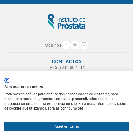
Siga-nos
CONTACTOS
(+351) 21 386 4114
(Chamada para a rede fixa nacional)
geral@institutodaprostata.com
Nós usamos cookies
ONDE ESTAMOS
Podemos colocá-los para análise dos nossos dados de visitantes, para
melhorar o nosso site, mostrar conteúdos personalizados e para lhe
Rua Castilho, nº 71, 1º Esq.
proporcionar uma óptima experiência no site. Para mais informações sobre
1250-068 Lisboa
os cookies que utilizamos, abra as configurações.
LINKS ÚTEIS
Aceitar todos
Pacientes Internacionais ou fora de Lisboa