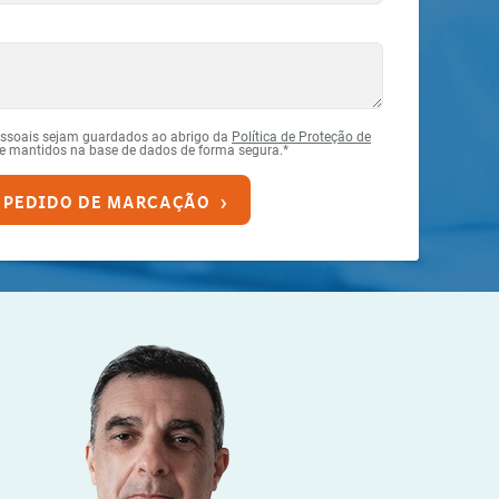
essoais sejam guardados ao abrigo da
Política de Proteção de
 e mantidos na base de dados de forma segura.*
 PEDIDO DE MARCAÇÃO ›