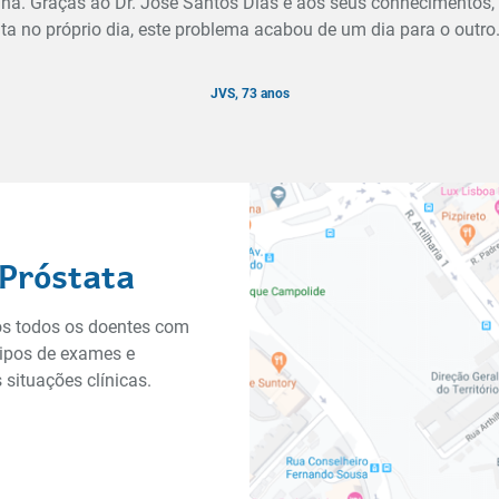
urina. Graças ao Dr. José Santos Dias e aos seus conhecimento
lta no próprio dia, este problema acabou de um dia para o outr
JVS, 73 anos
 Próstata
dos todos os doentes com
tipos de exames e
situações clínicas.