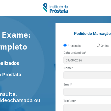
 Exame:
Pedido de Marcação
ompleto
Presencial
Online
Data pretendida*
ealizados
Nome*
a Próstata
Email*
nsulta.
videochamada ou
Telefone*