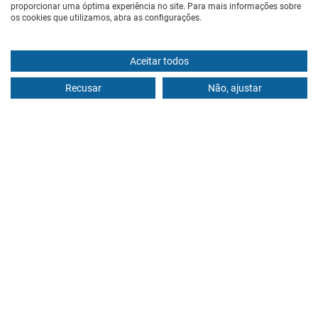
proporcionar uma óptima experiência no site. Para mais informações sobre
os cookies que utilizamos, abra as configurações.
Aceitar todos
Recusar
Não, ajustar
© 2020, Instituto da Próstata - Todos os direitos
reservados. Registo ERS - E115932 | Licença de
Funcionamento ERS - 15261/2018
Website desenvolvido por
Made2Web Digital
Agency