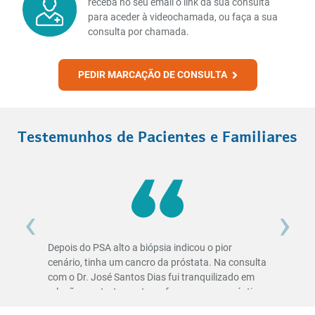
receba no seu email o link da sua consulta
para aceder à videochamada, ou faça a sua
consulta por chamada.
PEDIR MARCAÇÃO DE CONSULTA
Testemunhos de Pacientes e Familiares
‹
›
Depois do PSA alto a biópsia indicou o pior
Nem queria acreditar quando deixei de ter
cenário, tinha um cancro da próstata. Na consulta
Incontinência!! Quem não passa por esta situação
com o Dr. José Santos Dias fui tranquilizado em
não pode saber como nos afeta ter perdas de
relação aos tratamentos a fazer e ao prognóstico.
urina. Graças ao Dr. José Santos Dias e aos seus
Fiz o tratamento certo na altura certa, porque
conhecimentos, com uma pequena intervenção
felizmente encontrei o médico certo. Fiz uma
em que tive alta no próprio dia, este problema