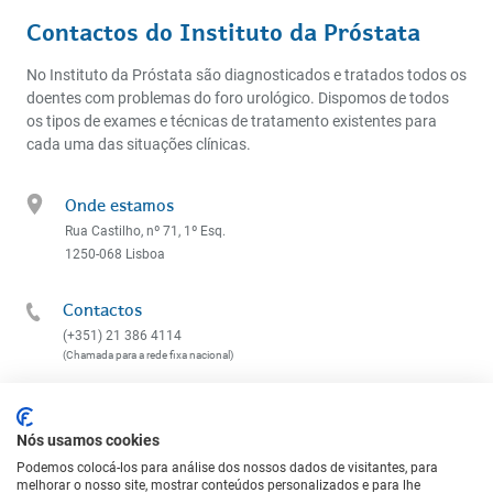
braquiterapia (...) e retomei a minha vida normal...
acabou de um dia para o outro. O meu
Contactos do Instituto da Próstata
só que já sem cancro. São as maravilhas da
reconhecimento e agradecimento. Obrigado.
técnica e da ciência.
JVS, 73 anos
RFJ, 68 anos
No Instituto da Próstata são diagnosticados e tratados todos os
doentes com problemas do foro urológico. Dispomos de todos
os tipos de exames e técnicas de tratamento existentes para
cada uma das situações clínicas.
Onde estamos
Rua Castilho, nº 71, 1º Esq.
1250-068 Lisboa
Contactos
(+351) 21 386 4114
(Chamada para a rede fixa nacional)
Email
geral@institutodaprostata.com
Nós usamos cookies
Podemos colocá-los para análise dos nossos dados de visitantes, para
melhorar o nosso site, mostrar conteúdos personalizados e para lhe